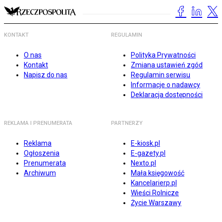
KONTAKT
REGULAMIN
O nas
Polityka Prywatności
Kontakt
Zmiana ustawień zgód
Napisz do nas
Regulamin serwisu
Informacje o nadawcy
Deklaracja dostępności
REKLAMA I PRENUMERATA
PARTNERZY
Reklama
E-kiosk.pl
Ogłoszenia
E-gazety.pl
Prenumerata
Nexto.pl
Archiwum
Mała księgowość
Kancelarierp.pl
Wieści Rolnicze
Życie Warszawy