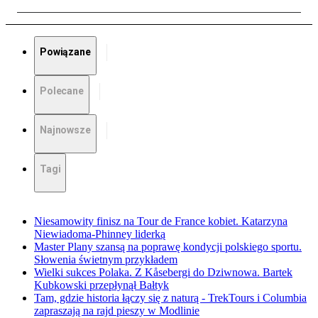
Powiązane
Polecane
Najnowsze
Tagi
Niesamowity finisz na Tour de France kobiet. Katarzyna
Niewiadoma-Phinney liderką
Master Plany szansą na poprawę kondycji polskiego sportu.
Słowenia świetnym przykładem
Wielki sukces Polaka. Z Kåsebergi do Dziwnowa. Bartek
Kubkowski przepłynął Bałtyk
Tam, gdzie historia łączy się z naturą - TrekTours i Columbia
zapraszają na rajd pieszy w Modlinie