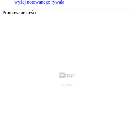
wyżej notowanego rywala
Promowane treści