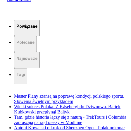
Powiązane
Polecane
Najnowsze
Tagi
Master Plany szansą na poprawę kondycji polskiego sportu.
Słowenia świetnym przykładem
Wielki sukces Polaka. Z Kåsebergi do Dziwnowa. Bartek
Kubkowski przepłynął Bałtyk
Tam, gdzie historia łączy się z naturą - TrekTours i Columbia
zapraszają na rajd pieszy w Modlinie
Antoni Kowalski o krok od Shenzhen Open. Polak pokonał