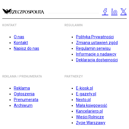
KONTAKT
REGULAMIN
O nas
Polityka Prywatności
Kontakt
Zmiana ustawień zgód
Napisz do nas
Regulamin serwisu
Informacje o nadawcy
Deklaracja dostępności
REKLAMA I PRENUMERATA
PARTNERZY
Reklama
E-kiosk.pl
Ogłoszenia
E-gazety.pl
Prenumerata
Nexto.pl
Archiwum
Mała księgowość
Kancelarierp.pl
Wieści Rolnicze
Życie Warszawy