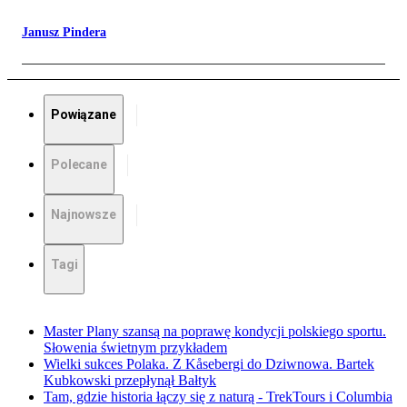
Janusz Pindera
Powiązane
Polecane
Najnowsze
Tagi
Master Plany szansą na poprawę kondycji polskiego sportu.
Słowenia świetnym przykładem
Wielki sukces Polaka. Z Kåsebergi do Dziwnowa. Bartek
Kubkowski przepłynął Bałtyk
Tam, gdzie historia łączy się z naturą - TrekTours i Columbia