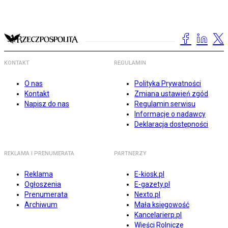
KONTAKT
REGULAMIN
O nas
Polityka Prywatności
Kontakt
Zmiana ustawień zgód
Napisz do nas
Regulamin serwisu
Informacje o nadawcy
Deklaracja dostępności
REKLAMA I PRENUMERATA
PARTNERZY
Reklama
E-kiosk.pl
Ogłoszenia
E-gazety.pl
Prenumerata
Nexto.pl
Archiwum
Mała księgowość
Kancelarierp.pl
Wieści Rolnicze