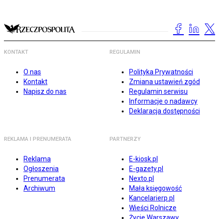
KONTAKT
REGULAMIN
O nas
Polityka Prywatności
Kontakt
Zmiana ustawień zgód
Napisz do nas
Regulamin serwisu
Informacje o nadawcy
Deklaracja dostępności
REKLAMA I PRENUMERATA
PARTNERZY
Reklama
E-kiosk.pl
Ogłoszenia
E-gazety.pl
Prenumerata
Nexto.pl
Archiwum
Mała księgowość
Kancelarierp.pl
Wieści Rolnicze
Życie Warszawy