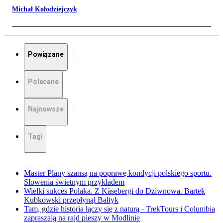
Michał Kołodziejczyk
Powiązane
Polecane
Najnowsze
Tagi
Master Plany szansą na poprawę kondycji polskiego sportu.
Słowenia świetnym przykładem
Wielki sukces Polaka. Z Kåsebergi do Dziwnowa. Bartek
Kubkowski przepłynął Bałtyk
Tam, gdzie historia łączy się z naturą - TrekTours i Columbia
zapraszają na rajd pieszy w Modlinie