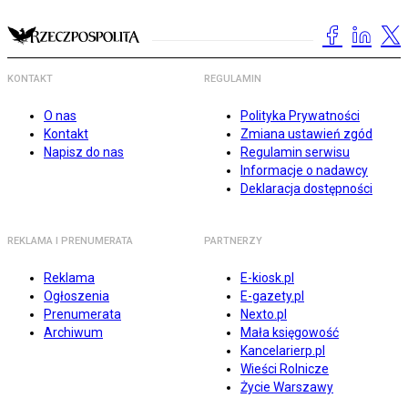
KONTAKT
REGULAMIN
O nas
Polityka Prywatności
Kontakt
Zmiana ustawień zgód
Napisz do nas
Regulamin serwisu
Informacje o nadawcy
Deklaracja dostępności
REKLAMA I PRENUMERATA
PARTNERZY
Reklama
E-kiosk.pl
Ogłoszenia
E-gazety.pl
Prenumerata
Nexto.pl
Archiwum
Mała księgowość
Kancelarierp.pl
Wieści Rolnicze
Życie Warszawy