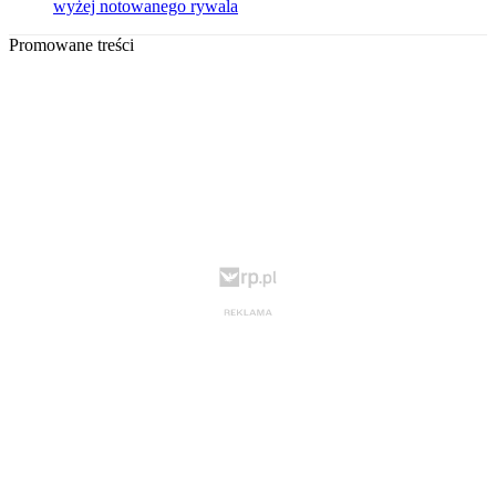
wyżej notowanego rywala
Promowane treści