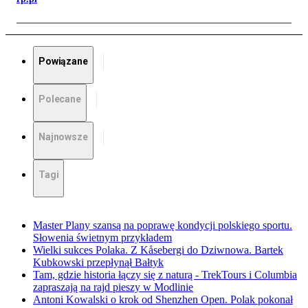
Powiązane
Polecane
Najnowsze
Tagi
Master Plany szansą na poprawę kondycji polskiego sportu.
Słowenia świetnym przykładem
Wielki sukces Polaka. Z Kåsebergi do Dziwnowa. Bartek
Kubkowski przepłynął Bałtyk
Tam, gdzie historia łączy się z naturą - TrekTours i Columbia
zapraszają na rajd pieszy w Modlinie
Antoni Kowalski o krok od Shenzhen Open. Polak pokonał