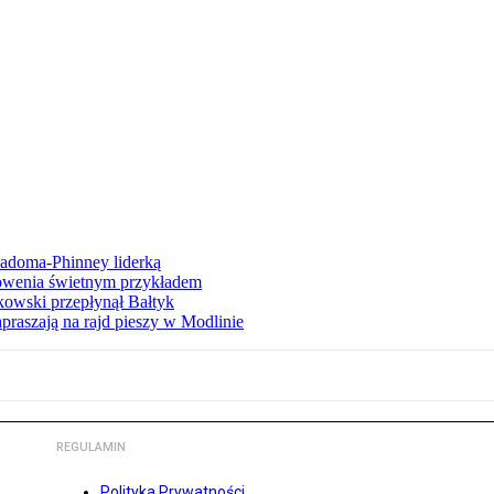
iadoma-Phinney liderką
łowenia świetnym przykładem
owski przepłynął Bałtyk
apraszają na rajd pieszy w Modlinie
REGULAMIN
Polityka Prywatności