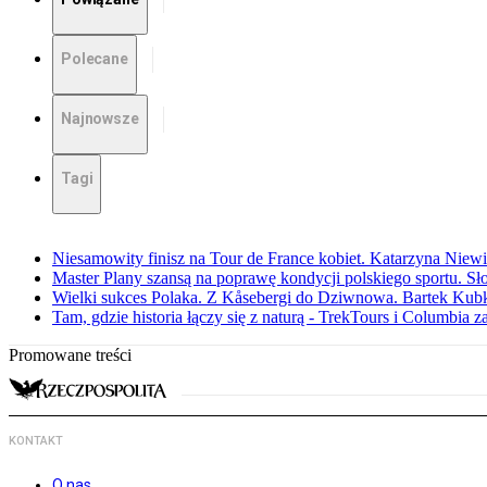
Polecane
Najnowsze
Tagi
Niesamowity finisz na Tour de France kobiet. Katarzyna Niew
Master Plany szansą na poprawę kondycji polskiego sportu. S
Wielki sukces Polaka. Z Kåsebergi do Dziwnowa. Bartek Kubk
Tam, gdzie historia łączy się z naturą - TrekTours i Columbia z
Promowane treści
KONTAKT
O nas