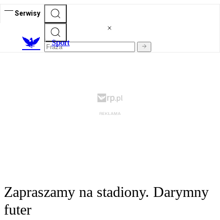
Serwisy
S
port
Zapraszamy na stadiony. Darymny
futer