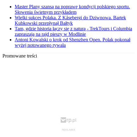
Master Plany szansą na poprawę kondycji polskiego sportu.
Słowenia świetnym przykładem
Wielki sukces Polaka. Z Kåsebergi do Dziwnowa. Bartek
Kubkowski przepłynął Bałtyk
Tam, gdzie historia łączy się z naturą - TrekTours i Columbia
zapraszają na rajd pieszy w Modlinie
Antoni Kowalski o krok od Shenzhen Open. Polak pokonał
wyżej notowanego rywala
Promowane treści