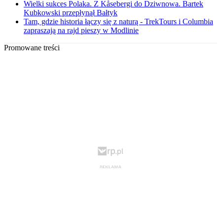
Wielki sukces Polaka. Z Kåsebergi do Dziwnowa. Bartek
Kubkowski przepłynął Bałtyk
Tam, gdzie historia łączy się z naturą - TrekTours i Columbia
zapraszają na rajd pieszy w Modlinie
Promowane treści