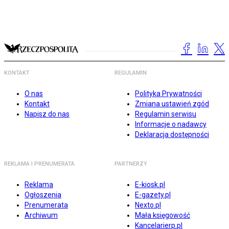
KONTAKT
REGULAMIN
O nas
Polityka Prywatności
Kontakt
Zmiana ustawień zgód
Napisz do nas
Regulamin serwisu
Informacje o nadawcy
Deklaracja dostępności
REKLAMA I PRENUMERATA
PARTNERZY
Reklama
E-kiosk.pl
Ogłoszenia
E-gazety.pl
Prenumerata
Nexto.pl
Archiwum
Mała księgowość
Kancelarierp.pl