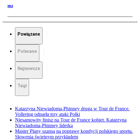
mz
Powiązane
Polecane
Najnowsze
Tagi
Katarzyna Niewiadoma-Phinney druga w Tour de France.
Vollering odparła trzy ataki Polki
Niesamowity finisz na Tour de France kobiet. Katarzyna
Niewiadoma-Phinney liderką
Master Plany szansą na poprawę kondycji polskiego sportu.
Słowenia świetnym przykładem