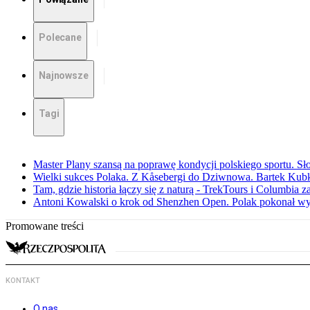
Polecane
Najnowsze
Tagi
Master Plany szansą na poprawę kondycji polskiego sportu. S
Wielki sukces Polaka. Z Kåsebergi do Dziwnowa. Bartek Kubk
Tam, gdzie historia łączy się z naturą - TrekTours i Columbia z
Antoni Kowalski o krok od Shenzhen Open. Polak pokonał w
Promowane treści
KONTAKT
O nas