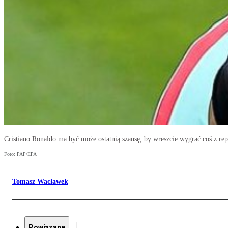
Cristiano Ronaldo ma być może ostatnią szansę, by wreszcie wygrać coś z rep
Foto: PAP/EPA
Tomasz Wacławek
Powiązane