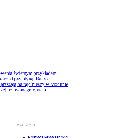
łowenia świetnym przykładem
owski przepłynął Bałtyk
apraszają na rajd pieszy w Modlinie
yżej notowanego rywala
REGULAMIN
Polityka Prywatności