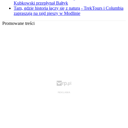
Kubkowski przepłynął Bałtyk
Tam, gdzie historia łączy się z naturą - TrekTours i Columbia
zapraszają na rajd pieszy w Modlinie
Promowane treści