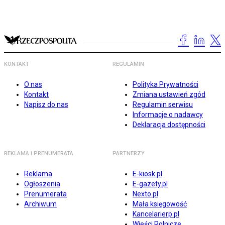
KONTAKT
REGULAMIN
O nas
Polityka Prywatności
Kontakt
Zmiana ustawień zgód
Napisz do nas
Regulamin serwisu
Informacje o nadawcy
Deklaracja dostępności
REKLAMA I PRENUMERATA
PARTNERZY
Reklama
E-kiosk.pl
Ogłoszenia
E-gazety.pl
Prenumerata
Nexto.pl
Archiwum
Mała księgowość
Kancelarierp.pl
Wieści Rolnicze