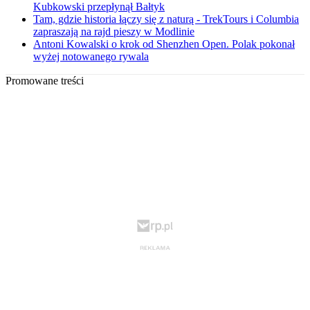
Kubkowski przepłynął Bałtyk
Tam, gdzie historia łączy się z naturą - TrekTours i Columbia
zapraszają na rajd pieszy w Modlinie
Antoni Kowalski o krok od Shenzhen Open. Polak pokonał
wyżej notowanego rywala
Promowane treści