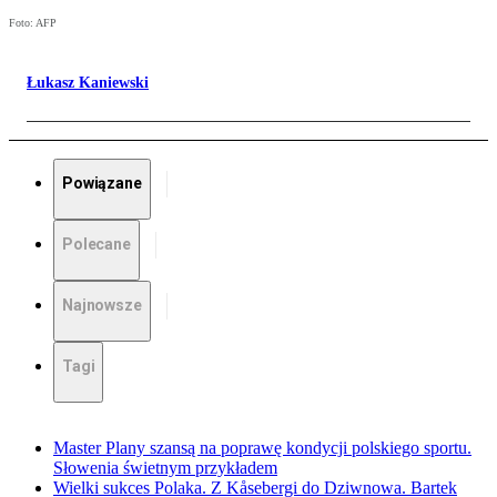
Foto: AFP
Łukasz Kaniewski
Powiązane
Polecane
Najnowsze
Tagi
Master Plany szansą na poprawę kondycji polskiego sportu.
Słowenia świetnym przykładem
Wielki sukces Polaka. Z Kåsebergi do Dziwnowa. Bartek