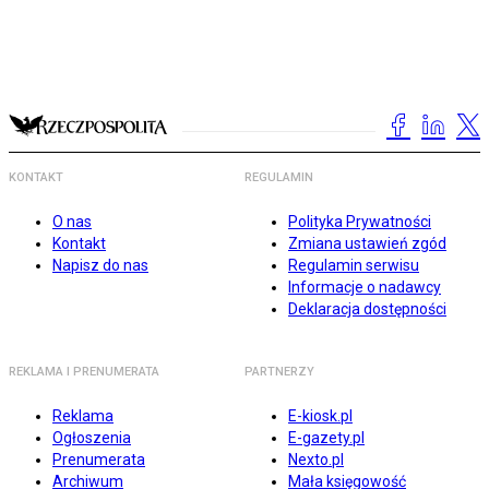
KONTAKT
REGULAMIN
O nas
Polityka Prywatności
Kontakt
Zmiana ustawień zgód
Napisz do nas
Regulamin serwisu
Informacje o nadawcy
Deklaracja dostępności
REKLAMA I PRENUMERATA
PARTNERZY
Reklama
E-kiosk.pl
Ogłoszenia
E-gazety.pl
Prenumerata
Nexto.pl
Archiwum
Mała księgowość