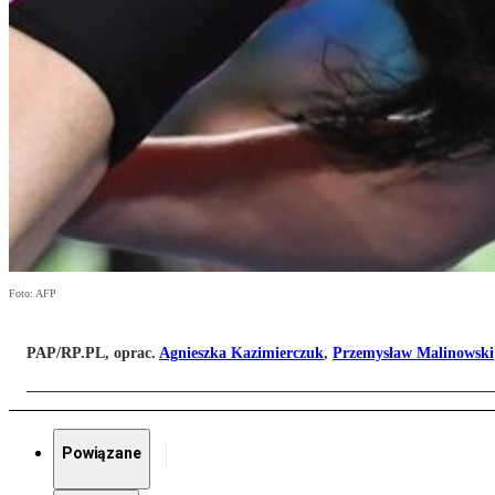
Foto: AFP
PAP/RP.PL, oprac.
Agnieszka Kazimierczuk
,
Przemysław Malinowski
Powiązane