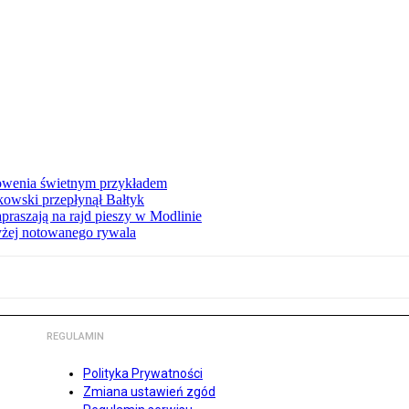
łowenia świetnym przykładem
owski przepłynął Bałtyk
apraszają na rajd pieszy w Modlinie
yżej notowanego rywala
REGULAMIN
Polityka Prywatności
Zmiana ustawień zgód