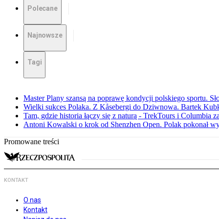
Polecane
Najnowsze
Tagi
Master Plany szansą na poprawę kondycji polskiego sportu. S
Wielki sukces Polaka. Z Kåsebergi do Dziwnowa. Bartek Kubk
Tam, gdzie historia łączy się z naturą - TrekTours i Columbia z
Antoni Kowalski o krok od Shenzhen Open. Polak pokonał w
Promowane treści
KONTAKT
O nas
Kontakt