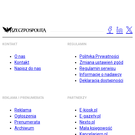
KONTAKT
REGULAMIN
O nas
Polityka Prywatności
Kontakt
Zmiana ustawień zgód
Napisz do nas
Regulamin serwisu
Informacje o nadawcy
Deklaracja dostępności
REKLAMA I PRENUMERATA
PARTNERZY
Reklama
E-kiosk.pl
Ogłoszenia
E-gazety.pl
Prenumerata
Nexto.pl
Archiwum
Mała księgowość
Kancelarierp.pl