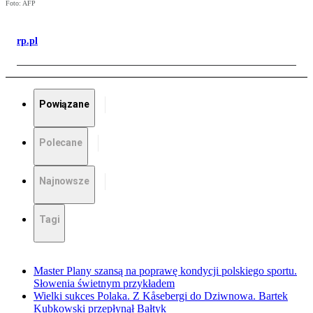
Foto: AFP
rp.pl
Powiązane
Polecane
Najnowsze
Tagi
Master Plany szansą na poprawę kondycji polskiego sportu.
Słowenia świetnym przykładem
Wielki sukces Polaka. Z Kåsebergi do Dziwnowa. Bartek
Kubkowski przepłynął Bałtyk