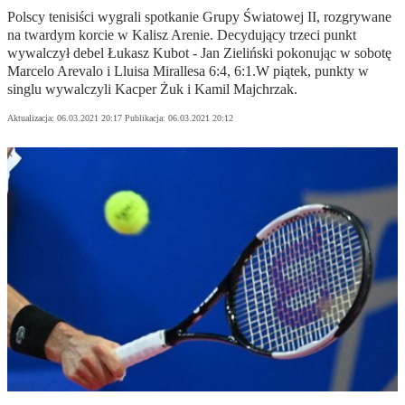
Polscy tenisiści wygrali spotkanie Grupy Światowej II, rozgrywane
na twardym korcie w Kalisz Arenie. Decydujący trzeci punkt
wywalczył debel Łukasz Kubot - Jan Zieliński pokonując w sobotę
Marcelo Arevalo i Lluisa Mirallesa 6:4, 6:1.W piątek, punkty w
singlu wywalczyli Kacper Żuk i Kamil Majchrzak.
Aktualizacja:
06.03.2021 20:17
Publikacja:
06.03.2021 20:12