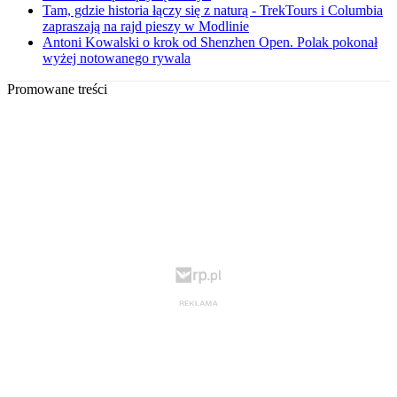
Tam, gdzie historia łączy się z naturą - TrekTours i Columbia
zapraszają na rajd pieszy w Modlinie
Antoni Kowalski o krok od Shenzhen Open. Polak pokonał
wyżej notowanego rywala
Promowane treści