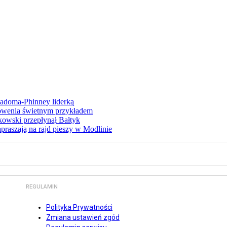
iadoma-Phinney liderką
łowenia świetnym przykładem
owski przepłynął Bałtyk
apraszają na rajd pieszy w Modlinie
REGULAMIN
Polityka Prywatności
Zmiana ustawień zgód