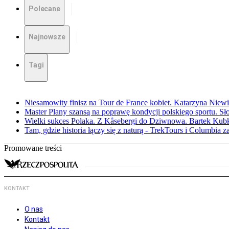
Polecane
Najnowsze
Tagi
Niesamowity finisz na Tour de France kobiet. Katarzyna Niew
Master Plany szansą na poprawę kondycji polskiego sportu. S
Wielki sukces Polaka. Z Kåsebergi do Dziwnowa. Bartek Kubk
Tam, gdzie historia łączy się z naturą - TrekTours i Columbia z
Promowane treści
KONTAKT
O nas
Kontakt