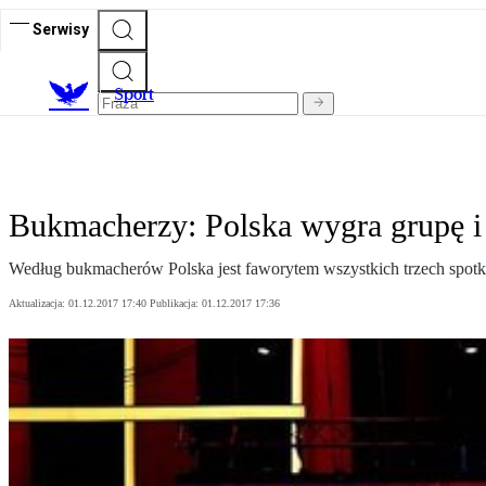
Serwisy
S
port
Bukmacherzy: Polska wygra grupę i 
Według bukmacherów Polska jest faworytem wszystkich trzech spotk
Aktualizacja:
01.12.2017 17:40
Publikacja:
01.12.2017 17:36