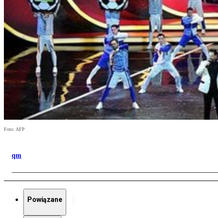
Foto: AFP
qm
Powiązane