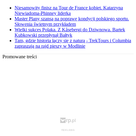
Niesamowity finisz na Tour de France kobiet. Katarzyna
Niewiadoma-Phinney liderką
Master Plany szansą na poprawę kondycji polskiego sportu.
Słowenia świetnym przykładem
Wielki sukces Polaka. Z Kåsebergi do Dziwnowa. Bartek
Kubkowski przepłynął Bałtyk
Tam, gdzie historia łączy się z naturą - TrekTours i Columbia
zapraszają na rajd pieszy w Modlinie
Promowane treści