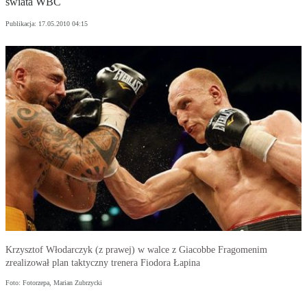
świata WBC
Publikacja:
17.05.2010 04:15
Krzysztof Włodarczyk (z prawej) w walce z Giacobbe Fragomenim
zrealizował plan taktyczny trenera Fiodora Łapina
Foto: Fotorzepa, Marian Zubrzycki