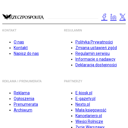
KONTAKT
REGULAMIN
O nas
Polityka Prywatności
Kontakt
Zmiana ustawień zgód
Napisz do nas
Regulamin serwisu
Informacje o nadawcy
Deklaracja dostępności
REKLAMA I PRENUMERATA
PARTNERZY
Reklama
E-kiosk.pl
Ogłoszenia
E-gazety.pl
Prenumerata
Nexto.pl
Archiwum
Mała księgowość
Kancelarierp.pl
Wieści Rolnicze
Życie Warszawy