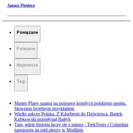
Janusz Pindera
Powiązane
Polecane
Najnowsze
Tagi
Master Plany szansą na poprawę kondycji polskiego sportu.
Słowenia świetnym przykładem
Wielki sukces Polaka. Z Kåsebergi do Dziwnowa. Bartek
Kubkowski przepłynął Bałtyk
Tam, gdzie historia łączy się z naturą - TrekTours i Columbia
zapraszają na rajd pieszy w Modlinie