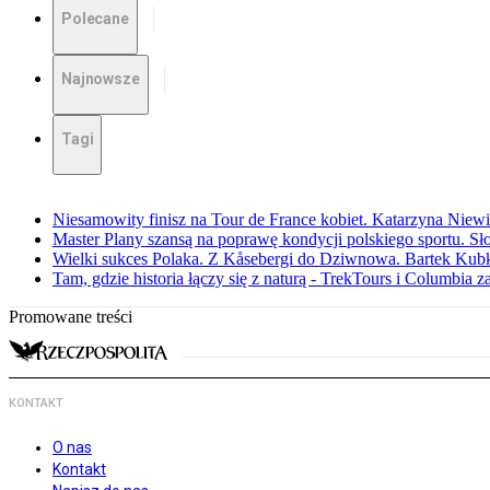
Polecane
Najnowsze
Tagi
Niesamowity finisz na Tour de France kobiet. Katarzyna Niew
Master Plany szansą na poprawę kondycji polskiego sportu. S
Wielki sukces Polaka. Z Kåsebergi do Dziwnowa. Bartek Kubk
Tam, gdzie historia łączy się z naturą - TrekTours i Columbia z
Promowane treści
KONTAKT
O nas
Kontakt