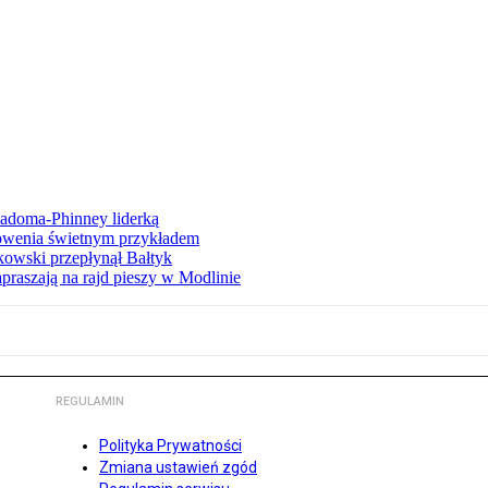
iadoma-Phinney liderką
łowenia świetnym przykładem
owski przepłynął Bałtyk
apraszają na rajd pieszy w Modlinie
REGULAMIN
Polityka Prywatności
Zmiana ustawień zgód