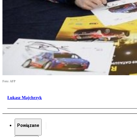
Foto: AFP
Łukasz Majchrzyk
Powiązane