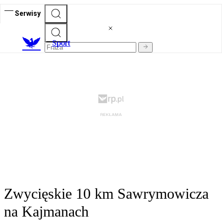
Serwisy
S
port
Zwycięskie 10 km Sawrymowicza
na Kajmanach