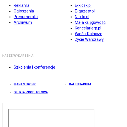
Reklama
E-kiosk.pl
Ogłoszenia
E-gazety.pl
Prenumerata
Nexto.pl
Archiwum
Mała księgowość
Kancelarierp.pl
Wieści Rolnicze
Życie Warszawy
NASZE WYDARZENIA
Szkolenia i konferencje
MAPA STRONY
KALENDARIUM
OFERTA PRODUKTOWA