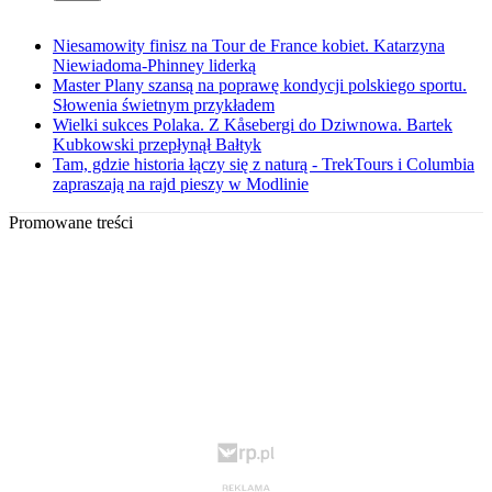
Niesamowity finisz na Tour de France kobiet. Katarzyna
Niewiadoma-Phinney liderką
Master Plany szansą na poprawę kondycji polskiego sportu.
Słowenia świetnym przykładem
Wielki sukces Polaka. Z Kåsebergi do Dziwnowa. Bartek
Kubkowski przepłynął Bałtyk
Tam, gdzie historia łączy się z naturą - TrekTours i Columbia
zapraszają na rajd pieszy w Modlinie
Promowane treści