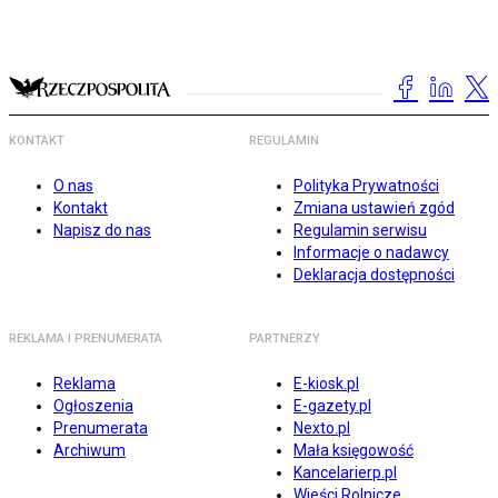
KONTAKT
REGULAMIN
O nas
Polityka Prywatności
Kontakt
Zmiana ustawień zgód
Napisz do nas
Regulamin serwisu
Informacje o nadawcy
Deklaracja dostępności
REKLAMA I PRENUMERATA
PARTNERZY
Reklama
E-kiosk.pl
Ogłoszenia
E-gazety.pl
Prenumerata
Nexto.pl
Archiwum
Mała księgowość
Kancelarierp.pl
Wieści Rolnicze