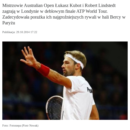
Mistrzowie Australian Open Łukasz Kubot i Robert Lindstedt
zagrają w Londynie w deblowym finale ATP World Tour.
Zadecydowała porażka ich najgroźniejszych rywali w hali Bercy w
Paryżu
Publikacja:
29.10.2014 17:22
Foto: Fotorzepa (Piotr Nowak)