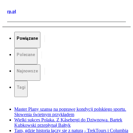
rp.pl
Powiązane
Polecane
Najnowsze
Tagi
Master Plany szansą na poprawę kondycji polskiego sportu.
Słowenia świetnym przykładem
Wielki sukces Polaka. Z Kåsebergi do Dziwnowa. Bartek
Kubkowski przepłynął Bałtyk
Tam, gdzie historia łączy się z naturą - TrekTours i Columbia