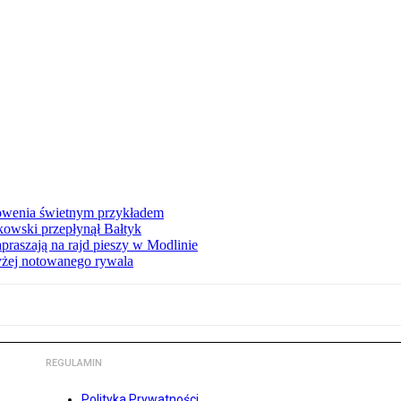
łowenia świetnym przykładem
owski przepłynął Bałtyk
apraszają na rajd pieszy w Modlinie
yżej notowanego rywala
REGULAMIN
Polityka Prywatności