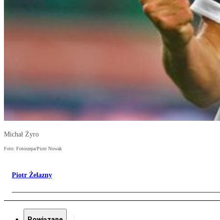
Michał Żyro
Foto: Fotorzepa/Piotr Nowak
Piotr Żelazny
Powiązane