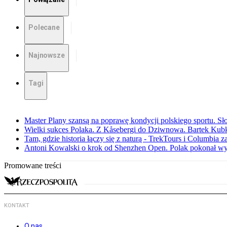
Polecane
Najnowsze
Tagi
Master Plany szansą na poprawę kondycji polskiego sportu. S
Wielki sukces Polaka. Z Kåsebergi do Dziwnowa. Bartek Kubk
Tam, gdzie historia łączy się z naturą - TrekTours i Columbia z
Antoni Kowalski o krok od Shenzhen Open. Polak pokonał w
Promowane treści
KONTAKT
O nas