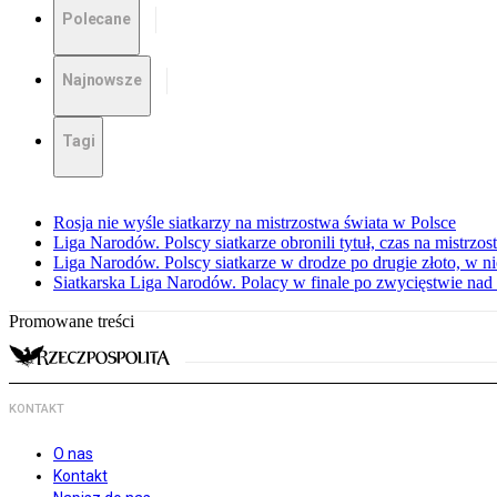
Polecane
Najnowsze
Tagi
Rosja nie wyśle siatkarzy na mistrzostwa świata w Polsce
Liga Narodów. Polscy siatkarze obronili tytuł, czas na mistrzo
Liga Narodów. Polscy siatkarze w drodze po drugie złoto, w ni
Siatkarska Liga Narodów. Polacy w finale po zwycięstwie nad
Promowane treści
KONTAKT
O nas
Kontakt