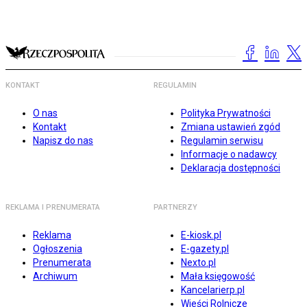
KONTAKT
REGULAMIN
O nas
Polityka Prywatności
Kontakt
Zmiana ustawień zgód
Napisz do nas
Regulamin serwisu
Informacje o nadawcy
Deklaracja dostępności
REKLAMA I PRENUMERATA
PARTNERZY
Reklama
E-kiosk.pl
Ogłoszenia
E-gazety.pl
Prenumerata
Nexto.pl
Archiwum
Mała księgowość
Kancelarierp.pl
Wieści Rolnicze