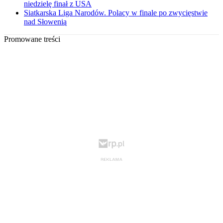
niedzielę finał z USA
Siatkarska Liga Narodów. Polacy w finale po zwycięstwie
nad Słowenią
Promowane treści