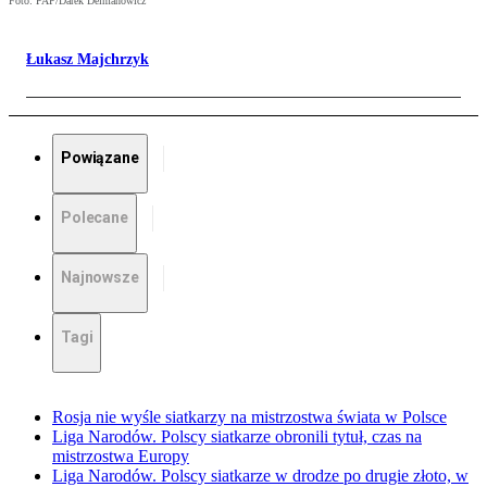
Foto: PAP/Darek Delmanowicz
Łukasz Majchrzyk
Powiązane
Polecane
Najnowsze
Tagi
Rosja nie wyśle siatkarzy na mistrzostwa świata w Polsce
Liga Narodów. Polscy siatkarze obronili tytuł, czas na
mistrzostwa Europy
Liga Narodów. Polscy siatkarze w drodze po drugie złoto, w