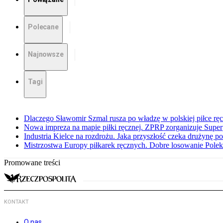
Polecane
Najnowsze
Tagi
Dlaczego Sławomir Szmal rusza po władzę w polskiej piłce ręc
Nowa impreza na mapie piłki ręcznej. ZPRP zorganizuje Super
Industria Kielce na rozdrożu. Jaka przyszłość czeka drużynę p
Mistrzostwa Europy piłkarek ręcznych. Dobre losowanie Polek
Promowane treści
KONTAKT
O nas