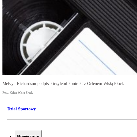
Melvyn Richardson podpisał trzyletni kontrakt z Orlenem Wisłą Płock
Foto: Orlen Wisła Płock
Dział Sportowy
Powiązane