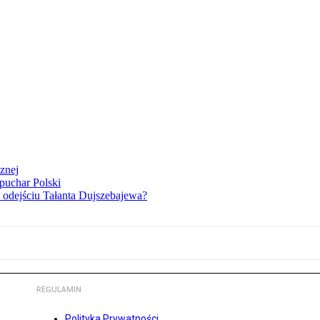
znej
puchar Polski
o odejściu Tałanta Dujszebajewa?
REGULAMIN
Polityka Prywatności