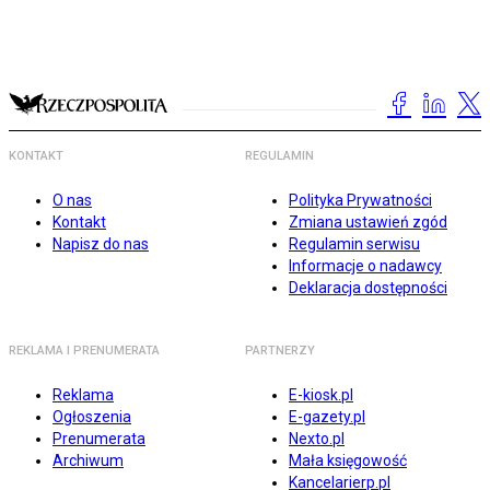
KONTAKT
REGULAMIN
O nas
Polityka Prywatności
Kontakt
Zmiana ustawień zgód
Napisz do nas
Regulamin serwisu
Informacje o nadawcy
Deklaracja dostępności
REKLAMA I PRENUMERATA
PARTNERZY
Reklama
E-kiosk.pl
Ogłoszenia
E-gazety.pl
Prenumerata
Nexto.pl
Archiwum
Mała księgowość
Kancelarierp.pl