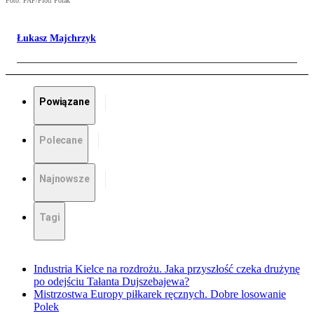
Foto: PAP/Piotr Polak
Łukasz Majchrzyk
Powiązane
Polecane
Najnowsze
Tagi
Industria Kielce na rozdrożu. Jaka przyszłość czeka drużynę
po odejściu Tałanta Dujszebajewa?
Mistrzostwa Europy piłkarek ręcznych. Dobre losowanie
Polek