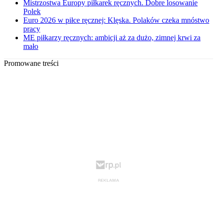
Mistrzostwa Europy piłkarek ręcznych. Dobre losowanie
Polek
Euro 2026 w piłce ręcznej: Klęska. Polaków czeka mnóstwo
pracy
ME piłkarzy ręcznych: ambicji aż za dużo, zimnej krwi za
mało
Promowane treści