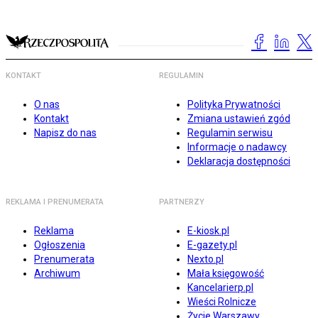
KONTAKT
REGULAMIN
O nas
Polityka Prywatności
Kontakt
Zmiana ustawień zgód
Napisz do nas
Regulamin serwisu
Informacje o nadawcy
Deklaracja dostępności
REKLAMA I PRENUMERATA
PARTNERZY
Reklama
E-kiosk.pl
Ogłoszenia
E-gazety.pl
Prenumerata
Nexto.pl
Archiwum
Mała księgowość
Kancelarierp.pl
Wieści Rolnicze
Życie Warszawy