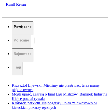
Kamil Kołsut
Powiązane
Polecane
Najnowsze
Tagi
Krzysztof Lijewski: Mieliśmy nie przetrwać, teraz mamy
piękne owoce
Mogli upaść, zagrają o finał Ligi Mistrzów. Barlinek Industria
Kielce poznał rywala
Królowie parkietu. Najbogatszy Polak zainwestował w
kieleckich piłkarzy ręcznych