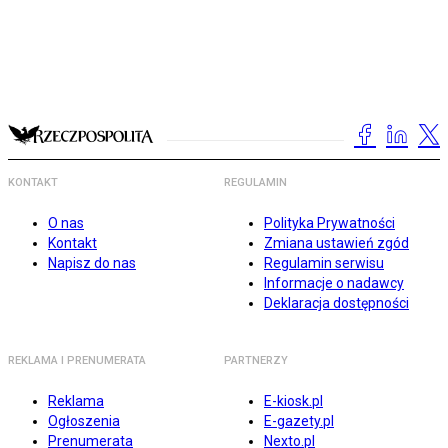
KONTAKT
REGULAMIN
O nas
Polityka Prywatności
Kontakt
Zmiana ustawień zgód
Napisz do nas
Regulamin serwisu
Informacje o nadawcy
Deklaracja dostępności
REKLAMA I PRENUMERATA
PARTNERZY
Reklama
E-kiosk.pl
Ogłoszenia
E-gazety.pl
Prenumerata
Nexto.pl