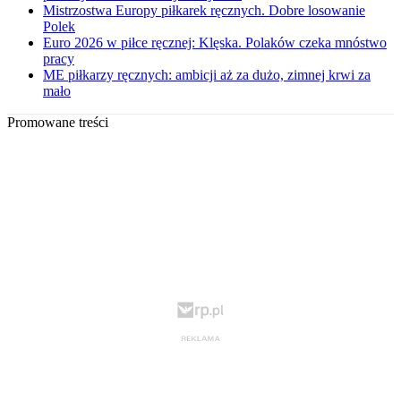
Mistrzostwa Europy piłkarek ręcznych. Dobre losowanie
Polek
Euro 2026 w piłce ręcznej: Klęska. Polaków czeka mnóstwo
pracy
ME piłkarzy ręcznych: ambicji aż za dużo, zimnej krwi za
mało
Promowane treści