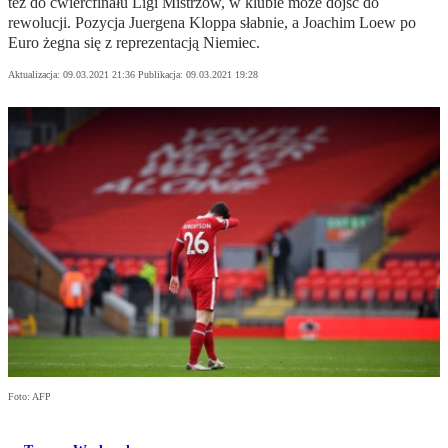
też do ćwierćfinału Ligi Mistrzów, w klubie może dojść do
rewolucji. Pozycja Juergena Kloppa słabnie, a Joachim Loew po
Euro żegna się z reprezentacją Niemiec.
Aktualizacja:
09.03.2021 21:36
Publikacja:
09.03.2021 19:28
Foto: AFP