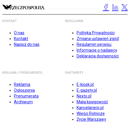
KONTAKT
REGULAMIN
O nas
Polityka Prywatności
Kontakt
Zmiana ustawień zgód
Napisz do nas
Regulamin serwisu
Informacje o nadawcy
Deklaracja dostępności
REKLAMA I PRENUMERATA
PARTNERZY
Reklama
E-kiosk.pl
Ogłoszenia
E-gazety.pl
Prenumerata
Nexto.pl
Archiwum
Mała księgowość
Kancelarierp.pl
Wieści Rolnicze
Życie Warszawy