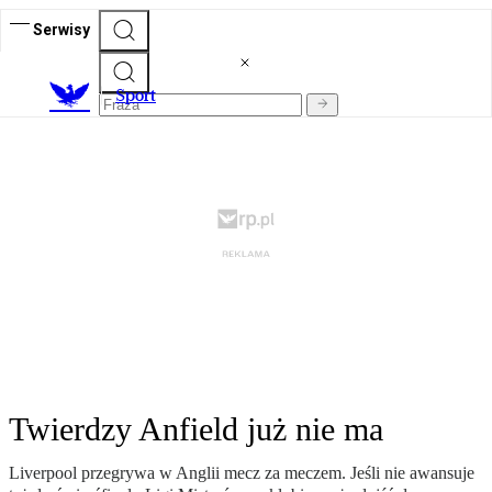
Serwisy
S
port
Twierdzy Anfield już nie ma
Liverpool przegrywa w Anglii mecz za meczem. Jeśli nie awansuje