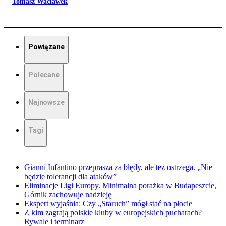
Tomasz Wacławek
Powiązane
Polecane
Najnowsze
Tagi
Gianni Infantino przeprasza za błędy, ale też ostrzega. „Nie
będzie tolerancji dla ataków”
Eliminacje Ligi Europy. Minimalna porażka w Budapeszcie,
Górnik zachowuje nadzieję
Ekspert wyjaśnia: Czy „Staruch” mógł stać na płocie
Z kim zagrają polskie kluby w europejskich pucharach?
Rywale i terminarz