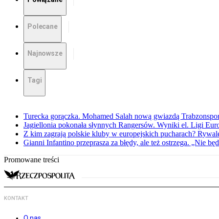
Polecane
Najnowsze
Tagi
Turecka gorączka. Mohamed Salah nową gwiazdą Trabzonspo
Jagiellonia pokonała słynnych Rangersów. Wyniki el. Ligi Eur
Z kim zagrają polskie kluby w europejskich pucharach? Rywale
Gianni Infantino przeprasza za błędy, ale też ostrzega. „Nie będ
Promowane treści
KONTAKT
O nas