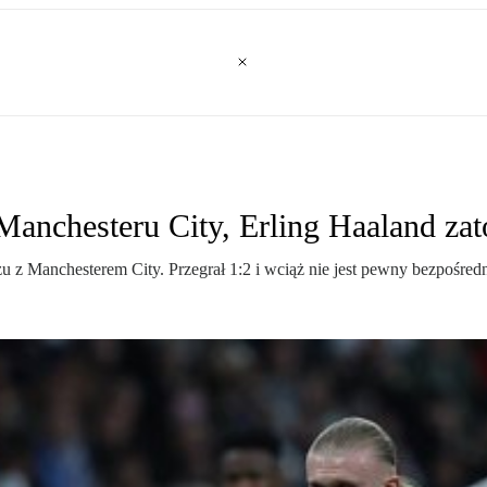
anchesteru City, Erling Haaland zat
 z Manchesterem City. Przegrał 1:2 i wciąż nie jest pewny bezpośred