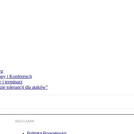
ru
opy i Konferencji
 i terminarz
zie tolerancji dla ataków”
REGULAMIN
Polityka Prywatności