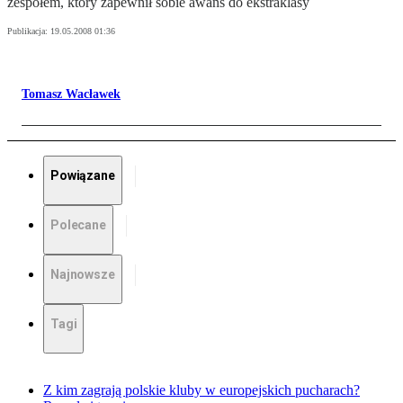
zespołem, który zapewnił sobie awans do ekstraklasy
Publikacja:
19.05.2008 01:36
Tomasz Wacławek
Powiązane
Polecane
Najnowsze
Tagi
Z kim zagrają polskie kluby w europejskich pucharach?