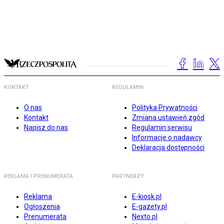
KONTAKT
REGULAMIN
O nas
Polityka Prywatności
Kontakt
Zmiana ustawień zgód
Napisz do nas
Regulamin serwisu
Informacje o nadawcy
Deklaracja dostępności
REKLAMA I PRENUMERATA
PARTNERZY
Reklama
E-kiosk.pl
Ogłoszenia
E-gazety.pl
Prenumerata
Nexto.pl