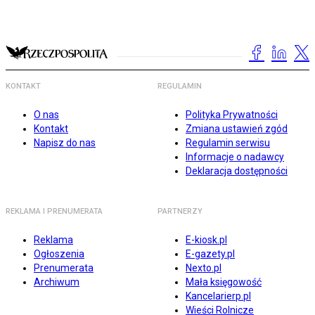
KONTAKT
REGULAMIN
O nas
Polityka Prywatności
Kontakt
Zmiana ustawień zgód
Napisz do nas
Regulamin serwisu
Informacje o nadawcy
Deklaracja dostępności
REKLAMA I PRENUMERATA
PARTNERZY
Reklama
E-kiosk.pl
Ogłoszenia
E-gazety.pl
Prenumerata
Nexto.pl
Archiwum
Mała księgowość
Kancelarierp.pl
Wieści Rolnicze