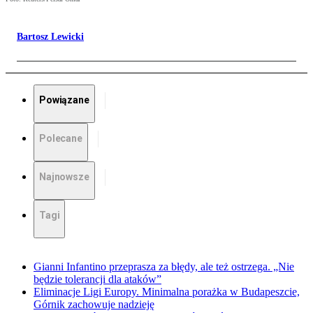
Bartosz Lewicki
Powiązane
Polecane
Najnowsze
Tagi
Gianni Infantino przeprasza za błędy, ale też ostrzega. „Nie
będzie tolerancji dla ataków”
Eliminacje Ligi Europy. Minimalna porażka w Budapeszcie,
Górnik zachowuje nadzieję