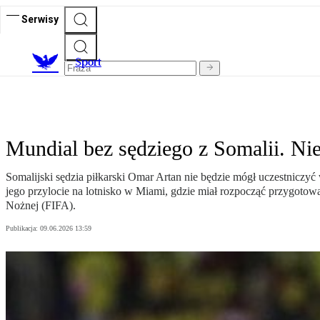
Serwisy
S
port
Mundial bez sędziego z Somalii. N
Somalijski sędzia piłkarski Omar Artan nie będzie mógł uczestnicz
jego przylocie na lotnisko w Miami, gdzie miał rozpocząć przygotow
Nożnej (FIFA).
Publikacja:
09.06.2026 13:59