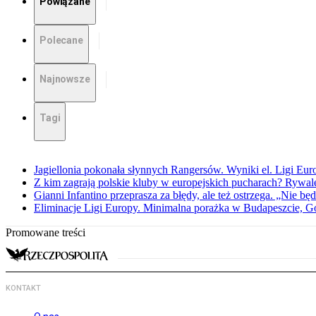
Powiązane
Polecane
Najnowsze
Tagi
Jagiellonia pokonała słynnych Rangersów. Wyniki el. Ligi Eur
Z kim zagrają polskie kluby w europejskich pucharach? Rywale
Gianni Infantino przeprasza za błędy, ale też ostrzega. „Nie będ
Eliminacje Ligi Europy. Minimalna porażka w Budapeszcie, G
Promowane treści
KONTAKT