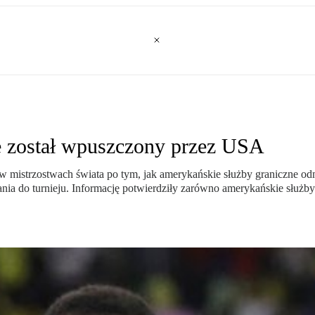
ie został wpuszczony przez USA
yć w mistrzostwach świata po tym, jak amerykańskie służby graniczn
ania do turnieju. Informację potwierdziły zarówno amerykańskie służb