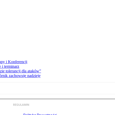
opy i Konferencji
 i terminarz
zie tolerancji dla ataków”
órnik zachowuje nadzieję
REGULAMIN