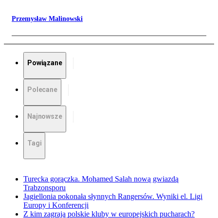
Przemysław Malinowski
Powiązane
Polecane
Najnowsze
Tagi
Turecka gorączka. Mohamed Salah nową gwiazdą
Trabzonsporu
Jagiellonia pokonała słynnych Rangersów. Wyniki el. Ligi
Europy i Konferencji
Z kim zagrają polskie kluby w europejskich pucharach?