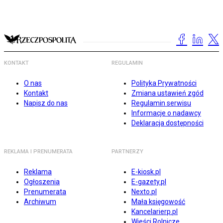
KONTAKT
REGULAMIN
O nas
Polityka Prywatności
Kontakt
Zmiana ustawień zgód
Napisz do nas
Regulamin serwisu
Informacje o nadawcy
Deklaracja dostępności
REKLAMA I PRENUMERATA
PARTNERZY
Reklama
E-kiosk.pl
Ogłoszenia
E-gazety.pl
Prenumerata
Nexto.pl
Archiwum
Mała księgowość
Kancelarierp.pl
Wieści Rolnicze