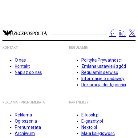
KONTAKT
REGULAMIN
O nas
Polityka Prywatności
Kontakt
Zmiana ustawień zgód
Napisz do nas
Regulamin serwisu
Informacje o nadawcy
Deklaracja dostępności
REKLAMA I PRENUMERATA
PARTNERZY
Reklama
E-kiosk.pl
Ogłoszenia
E-gazety.pl
Prenumerata
Nexto.pl
Archiwum
Mała księgowość