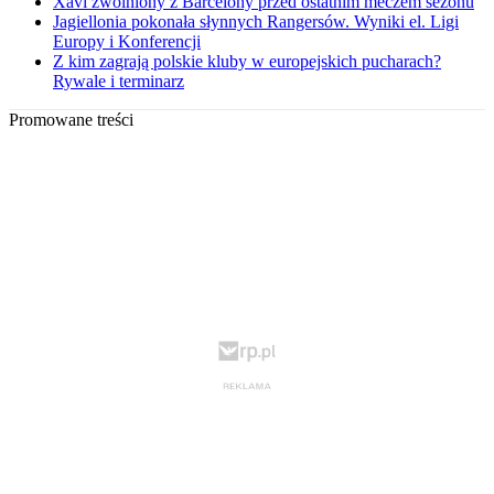
Xavi zwolniony z Barcelony przed ostatnim meczem sezonu
Jagiellonia pokonała słynnych Rangersów. Wyniki el. Ligi
Europy i Konferencji
Z kim zagrają polskie kluby w europejskich pucharach?
Rywale i terminarz
Promowane treści