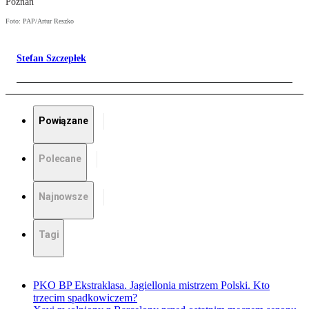
Poznań
Foto: PAP/Artur Reszko
Stefan Szczepłek
Powiązane
Polecane
Najnowsze
Tagi
PKO BP Ekstraklasa. Jagiellonia mistrzem Polski. Kto
trzecim spadkowiczem?