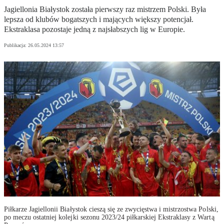
Jagiellonia Białystok została pierwszy raz mistrzem Polski. Była
lepsza od klubów bogatszych i mających większy potencjał.
Ekstraklasa pozostaje jedną z najsłabszych lig w Europie.
Publikacja:
26.05.2024 13:57
Piłkarze Jagiellonii Białystok cieszą się ze zwycięstwa i mistrzostwa Polski,
po meczu ostatniej kolejki sezonu 2023/24 piłkarskiej Ekstraklasy z Wartą