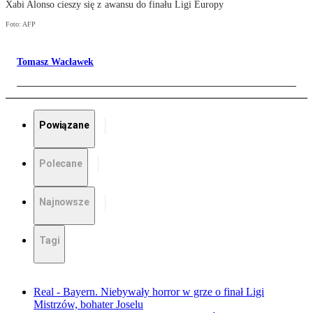
Xabi Alonso cieszy się z awansu do finału Ligi Europy
Foto: AFP
Tomasz Wacławek
Powiązane
Polecane
Najnowsze
Tagi
Real - Bayern. Niebywały horror w grze o finał Ligi
Mistrzów, bohater Joselu