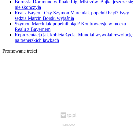
Borussia Dortmund w finale Ligi Mistrzów. Bajka jeszcze się
nie skończyła
Real - Bayern. Czy Szymon Marciniak popełnił błąd? Były
sędzia Marcin Borski wyjaśnia
Szymon Marciniak popełnił błąd? Kontrowersje w meczu
Realu z Bayernem
Reprezentacja jak kobieta życia. Mundial wywołał rewolucję
na trenerskich ławkach
Promowane treści