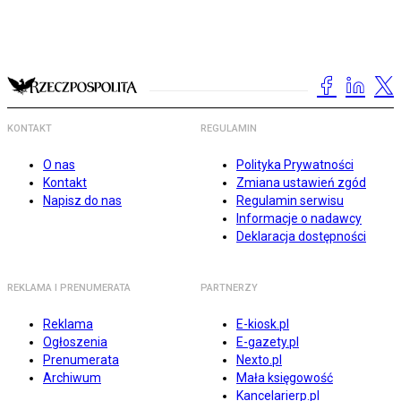
KONTAKT
REGULAMIN
O nas
Polityka Prywatności
Kontakt
Zmiana ustawień zgód
Napisz do nas
Regulamin serwisu
Informacje o nadawcy
Deklaracja dostępności
REKLAMA I PRENUMERATA
PARTNERZY
Reklama
E-kiosk.pl
Ogłoszenia
E-gazety.pl
Prenumerata
Nexto.pl
Archiwum
Mała księgowość
Kancelarierp.pl