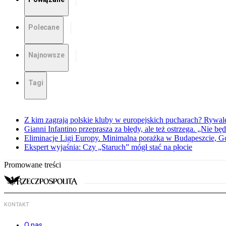
Polecane
Najnowsze
Tagi
Z kim zagrają polskie kluby w europejskich pucharach? Rywale
Gianni Infantino przeprasza za błędy, ale też ostrzega. „Nie będ
Eliminacje Ligi Europy. Minimalna porażka w Budapeszcie, G
Ekspert wyjaśnia: Czy „Staruch” mógł stać na płocie
Promowane treści
KONTAKT
O nas