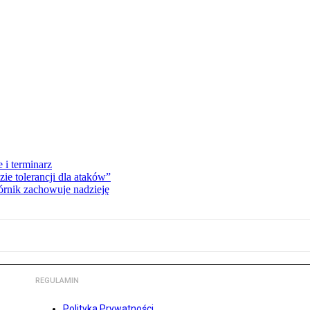
 i terminarz
zie tolerancji dla ataków”
órnik zachowuje nadzieję
REGULAMIN
Polityka Prywatności