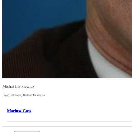
Michał Listkiewicz
Foto: Fotorzepa, Bartosz Jankowski
Mariusz Goss