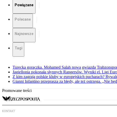
Powiązane
Polecane
Najnowsze
Tagi
Turecka gorączka. Mohamed Salah nową gwiazdą Trabzonspo
Jagiellonia pokonała słynnych Rangersów. Wyniki el. Ligi Eur
Z kim zagrają polskie kluby w europejskich pucharach? Rywale
Gianni Infantino przeprasza za błędy, ale też ostrzega. „Nie będ
Promowane treści
KONTAKT