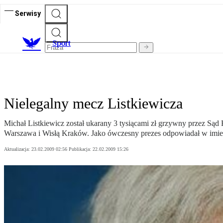
Serwisy
S
port
Nielegalny mecz Listkiewicza
Michał Listkiewicz został ukarany 3 tysiącami zł grzywny przez S
Warszawa i Wisłą Kraków. Jako ówczesny prezes odpowiadał w imie
Aktualizacja:
23.02.2009 02:56
Publikacja:
22.02.2009 15:26