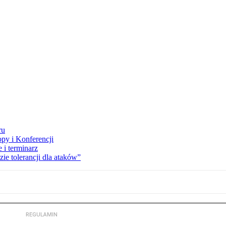
ru
opy i Konferencji
 i terminarz
zie tolerancji dla ataków”
REGULAMIN