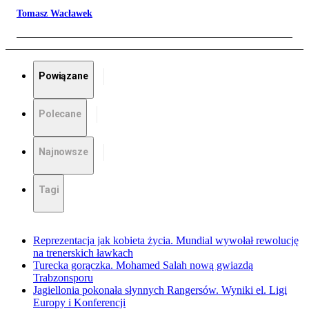
Tomasz Wacławek
Powiązane
Polecane
Najnowsze
Tagi
Reprezentacja jak kobieta życia. Mundial wywołał rewolucję
na trenerskich ławkach
Turecka gorączka. Mohamed Salah nową gwiazdą
Trabzonsporu
Jagiellonia pokonała słynnych Rangersów. Wyniki el. Ligi
Europy i Konferencji