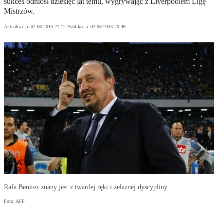
sukces odniósł dziesięć lat temu, wygrywając z Liverpoolem Ligę
Mistrzów.
Aktualizacja:
02.06.2015 21:12
Publikacja:
02.06.2015 20:49
Rafa Benitez znany jest z twardej ręki i żelaznej dyscypliny
Foto: AFP