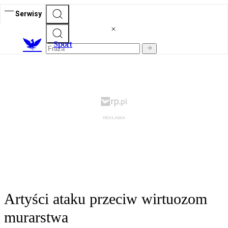
Serwisy
S
port
Artyści ataku przeciw wirtuozom
murarstwa