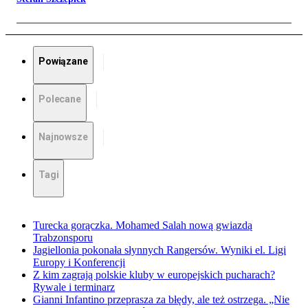
Powiązane
Polecane
Najnowsze
Tagi
Turecka gorączka. Mohamed Salah nową gwiazdą
Trabzonsporu
Jagiellonia pokonała słynnych Rangersów. Wyniki el. Ligi
Europy i Konferencji
Z kim zagrają polskie kluby w europejskich pucharach?
Rywale i terminarz
Gianni Infantino przeprasza za błędy, ale też ostrzega. „Nie