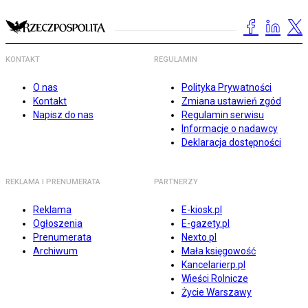
KONTAKT
REGULAMIN
O nas
Polityka Prywatności
Kontakt
Zmiana ustawień zgód
Napisz do nas
Regulamin serwisu
Informacje o nadawcy
Deklaracja dostępności
REKLAMA I PRENUMERATA
PARTNERZY
Reklama
E-kiosk.pl
Ogłoszenia
E-gazety.pl
Prenumerata
Nexto.pl
Archiwum
Mała księgowość
Kancelarierp.pl
Wieści Rolnicze
Życie Warszawy