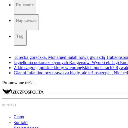
Polecane
Najnowsze
Tagi
Turecka gorączka. Mohamed Salah nową gwiazdą Trabzonspo
Jagiellonia pokonała słynnych Rangersów. Wyniki el. Ligi Eur
Z kim zagrają polskie kluby w europejskich pucharach? Rywale
Gianni Infantino przeprasza za błędy, ale też ostrzega. „Nie będ
Promowane treści
KONTAKT
O nas
Kontakt