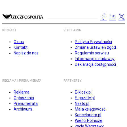
KONTAKT
REGULAMIN
O nas
Polityka Prywatności
Kontakt
Zmiana ustawień zgód
Napisz do nas
Regulamin serwisu
Informacje o nadawcy
Deklaracja dostępności
REKLAMA I PRENUMERATA
PARTNERZY
Reklama
E-kiosk.pl
Ogłoszenia
E-gazety.pl
Prenumerata
Nexto.pl
Archiwum
Mała księgowość
Kancelarierp.pl
Wieści Rolnicze
Życie Warszawy