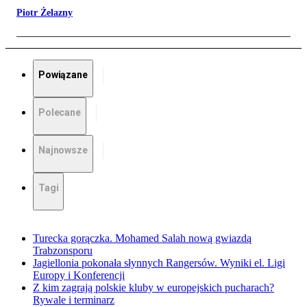
Piotr Żelazny
Powiązane
Polecane
Najnowsze
Tagi
Turecka gorączka. Mohamed Salah nową gwiazdą
Trabzonsporu
Jagiellonia pokonała słynnych Rangersów. Wyniki el. Ligi
Europy i Konferencji
Z kim zagrają polskie kluby w europejskich pucharach?
Rywale i terminarz