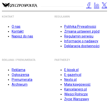
KONTAKT
REGULAMIN
O nas
Polityka Prywatności
Kontakt
Zmiana ustawień zgód
Napisz do nas
Regulamin serwisu
Informacje o nadawcy
Deklaracja dostępności
REKLAMA I PRENUMERATA
PARTNERZY
Reklama
E-kiosk.pl
Ogłoszenia
E-gazety.pl
Prenumerata
Nexto.pl
Archiwum
Mała księgowość
Kancelarierp.pl
Wieści Rolnicze
Życie Warszawy