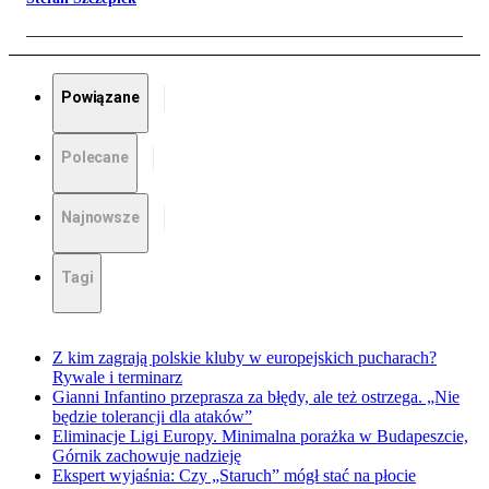
Powiązane
Polecane
Najnowsze
Tagi
Z kim zagrają polskie kluby w europejskich pucharach?
Rywale i terminarz
Gianni Infantino przeprasza za błędy, ale też ostrzega. „Nie
będzie tolerancji dla ataków”
Eliminacje Ligi Europy. Minimalna porażka w Budapeszcie,
Górnik zachowuje nadzieję
Ekspert wyjaśnia: Czy „Staruch” mógł stać na płocie