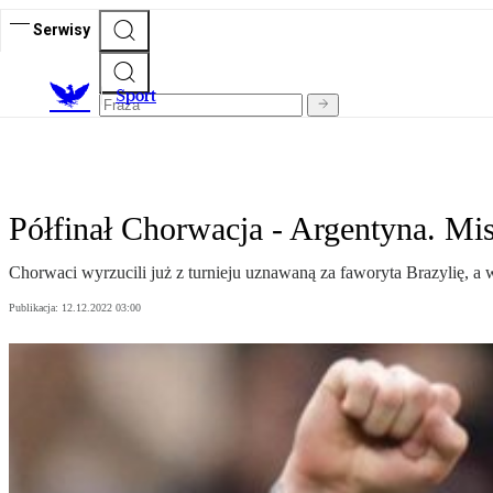
Serwisy
S
port
Półfinał Chorwacja - Argentyna. Mi
Chorwaci wyrzucili już z turnieju uznawaną za faworyta Brazylię, a 
Publikacja:
12.12.2022 03:00