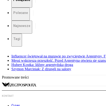
Polecane
Najnowsze
Tagi
Influencer świętował na murawie po zwycięstwie Argentyny. 
Messi wskrzesza przeszłość. Przed Argentyną otwiera się szansa
Hubert Kostka: Idźmy argentyńską drogą
Szymon Marciniak: Z dżungli na salony
Promowane treści
KONTAKT
O nas