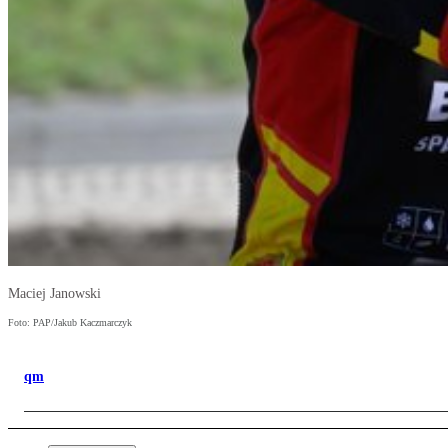
Maciej Janowski
Foto: PAP/Jakub Kaczmarczyk
qm