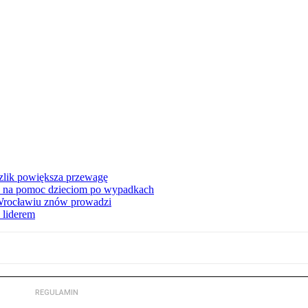
zlik powiększa przewagę
 na pomoc dzieciom po wypadkach
 Wrocławiu znów prowadzi
 liderem
REGULAMIN