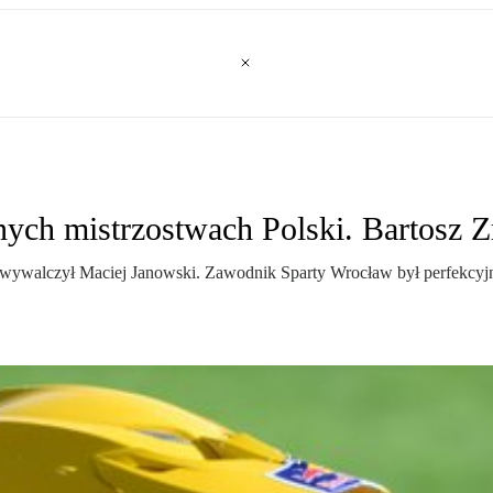
ch mistrzostwach Polski. Bartosz Zma
żlu wywalczył Maciej Janowski. Zawodnik Sparty Wrocław był perfekcyj