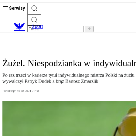
Serwisy
S
port
Żużel. Niespodzianka w indywidualny
Po raz trzeci w karierze tytuł indywidualnego mistrza Polski na żu
wywalczył Patryk Dudek a brąz Bartosz Zmarzlik.
Publikacja:
10.08.2024 21:58