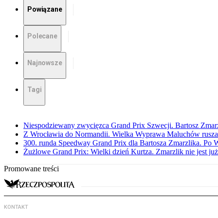
Powiązane
Polecane
Najnowsze
Tagi
Niespodziewany zwycięzca Grand Prix Szwecji. Bartosz Zmar
Z Wrocławia do Normandii. Wielka Wyprawa Maluchów rusza
300. runda Speedway Grand Prix dla Bartosza Zmarzlika. Po
Żużlowe Grand Prix: Wielki dzień Kurtza. Zmarzlik nie jest już
Promowane treści
KONTAKT