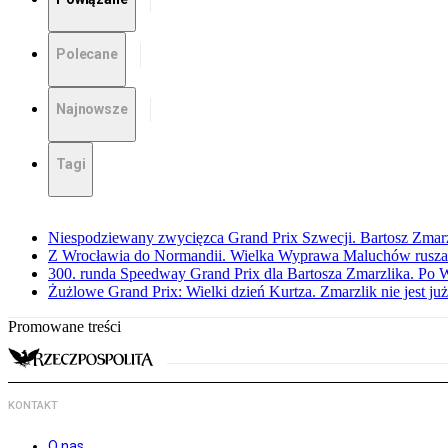
Polecane
Najnowsze
Tagi
Niespodziewany zwycięzca Grand Prix Szwecji. Bartosz Zmar
Z Wrocławia do Normandii. Wielka Wyprawa Maluchów rusza
300. runda Speedway Grand Prix dla Bartosza Zmarzlika. Po
Żużlowe Grand Prix: Wielki dzień Kurtza. Zmarzlik nie jest już
Promowane treści
KONTAKT
O nas