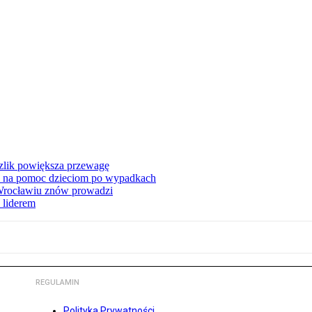
zlik powiększa przewagę
 na pomoc dzieciom po wypadkach
 Wrocławiu znów prowadzi
 liderem
REGULAMIN
Polityka Prywatności