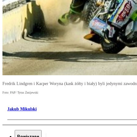
Fredrik Lindgren i Kacper Woryna (kask żółty i biały) byli jedynymi zaw
Foto: PAP/ Tytus Żmijewski
Jakub Mikulski
Powiązane