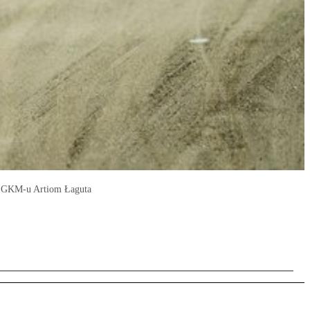
ec GKM-u Artiom Łaguta