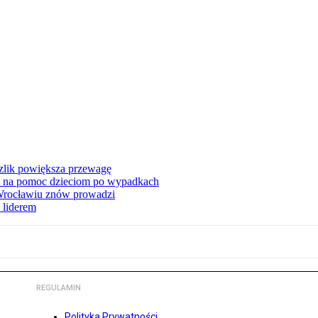
zlik powiększa przewagę
 na pomoc dzieciom po wypadkach
 Wrocławiu znów prowadzi
 liderem
REGULAMIN
Polityka Prywatności