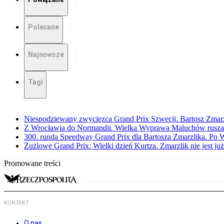
Polecane
Najnowsze
Tagi
Niespodziewany zwycięzca Grand Prix Szwecji. Bartosz Zmar
Z Wrocławia do Normandii. Wielka Wyprawa Maluchów rusza
300. runda Speedway Grand Prix dla Bartosza Zmarzlika. Po
Żużlowe Grand Prix: Wielki dzień Kurtza. Zmarzlik nie jest już
Promowane treści
KONTAKT
O nas