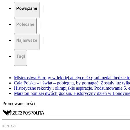
Powiązane
Polecane
Najnowsze
Tagi
Mistrzostwa Europy w lekkiej atletyce. O grad medali będzie t
Cała Polska – i świat – pobiegną, by pomagać. Zostały już tyl
Historyczne rekordy i olimpijskie aspiracje. Podsumowanie 5
Maraton poniżej dwóch godzin. Historyczny dzień w Londyni
Promowane treści
KONTAKT