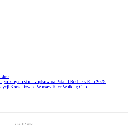
rudno
ko godziny do startu zapisów na Poland Business Run 2026.
. edycji Korzeniowski Warsaw Race Walking Cup
e
REGULAMIN