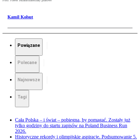
Foto: Paweł Skraba/matetriały prasowe
Kamil Kołsut
Powiązane
Polecane
Najnowsze
Tagi
Cała Polska – i świat – pobiegną, by pomagać. Zostały już
tylko godziny do startu zapisów na Poland Business Run
2026.
Historyczne rekordy i olimpijskie aspiracje. Podsumowanie 5.