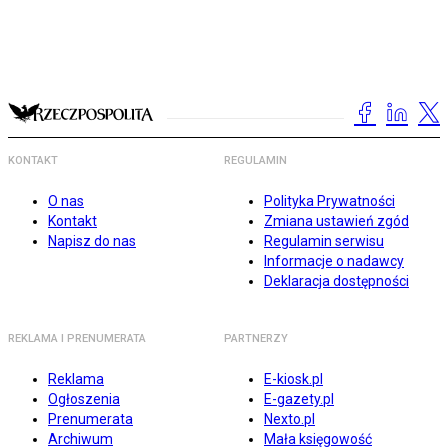
KONTAKT
REGULAMIN
O nas
Polityka Prywatności
Kontakt
Zmiana ustawień zgód
Napisz do nas
Regulamin serwisu
Informacje o nadawcy
Deklaracja dostępności
REKLAMA I PRENUMERATA
PARTNERZY
Reklama
E-kiosk.pl
Ogłoszenia
E-gazety.pl
Prenumerata
Nexto.pl
Archiwum
Mała księgowość