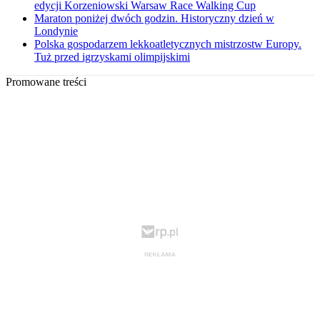
edycji Korzeniowski Warsaw Race Walking Cup
Maraton poniżej dwóch godzin. Historyczny dzień w
Londynie
Polska gospodarzem lekkoatletycznych mistrzostw Europy.
Tuż przed igrzyskami olimpijskimi
Promowane treści