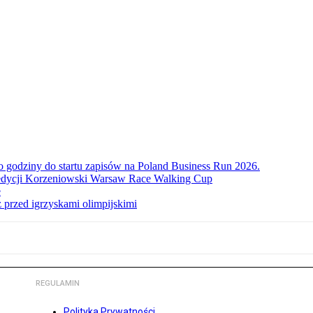
ko godziny do startu zapisów na Poland Business Run 2026.
. edycji Korzeniowski Warsaw Race Walking Cup
e
 przed igrzyskami olimpijskimi
REGULAMIN
Polityka Prywatności