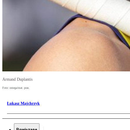
Armand Duplantis
Foto: omega/mat. pras.
Łukasz Majchrzyk
Powiązane