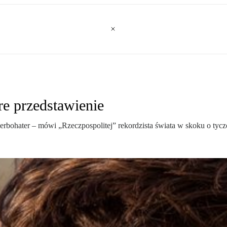
e przedstawienie
perbohater – mówi „Rzeczpospolitej” rekordzista świata w skoku o tyc