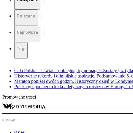
Polecane
Najnowsze
Tagi
Cała Polska – i świat – pobiegną, by pomagać. Zostały już tyl
Historyczne rekordy i olimpijskie aspiracje. Podsumowanie 5
Maraton poniżej dwóch godzin. Historyczny dzień w Londyni
Polska gospodarzem lekkoatletycznych mistrzostw Europy. Tuż
Promowane treści
KONTAKT
O nas